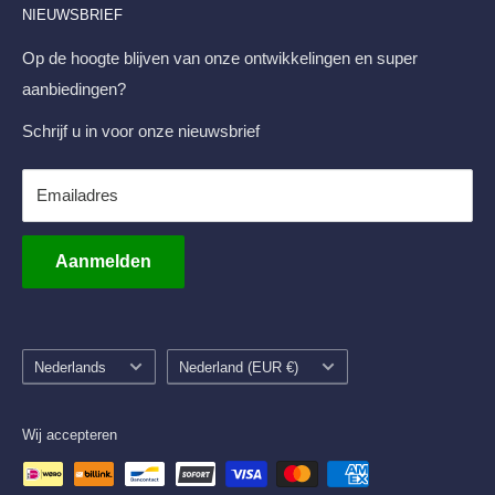
NIEUWSBRIEF
FAQ
Businesspark Friesland-West 43-10 8447 SL Heerenveen
Retourneren & Transportschade
Op de hoogte blijven van onze ontwikkelingen en super
+31 513 - 794 595
aanbiedingen?
Levertijd en Verzendkosten
info@displayshop.nl
Privacybeleid
Schrijf u in voor onze nieuwsbrief
KvK-Nr. 01101444
Servicevoorwaarden
Terugbetalingsbeleid
Emailadres
Btw-nr. NL812547317B01
Blog
IBAN NL48INGB0003981685
Aanmelden
Taal
Land/regio
Nederlands
Nederland (EUR €)
Wij accepteren