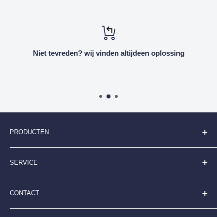
Niet tevreden? wij vinden altijdeen oplossing
PRODUCTEN
Folderhouders
SERVICE
Kaarthouders
Kliklijsten
Algemene Voorwaarden
CONTACT
Digitale Displays
Betaalmogelijkheden
Stoepborden
Contactpagina en klantenservice
Displayshop.nl