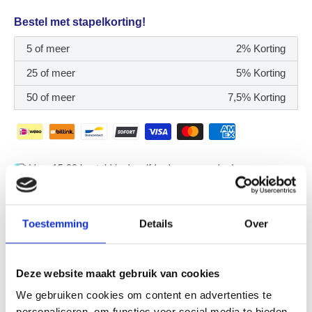
Bestel met stapelkorting!
5 of meer
2% Korting
25 of meer
5% Korting
50 of meer
7,5% Korting
Voor 15:00 besteld is dezelfde dag verzonden!
Koop nu, betaal later met Billink
Geen mogelijkheid om op factuur via Billink te betalen? Mail
info@displayshop.nl
Toestemming
Details
Over
"Snelle levering. Top kwaliteit. Probleem? Direct opgelost.
Gewoon goed geregeld."
Deze website maakt gebruik van cookies
- Een tevreden klant
4.5 (192)
We gebruiken cookies om content en advertenties te
personaliseren, om functies voor social media te bieden