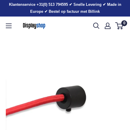
Sla
Klantenservice +31(0) 513 794595 ✔ Snelle Levering ✔ Made in
voorbij
Europe ✔ Bestel op factuur met Billink
0
Displayshop.nl