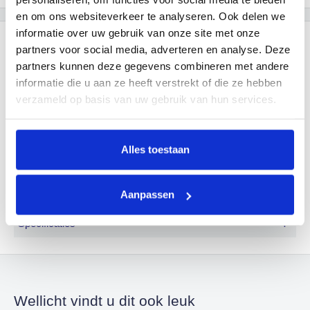
en om ons websiteverkeer te analyseren. Ook delen we
informatie over uw gebruik van onze site met onze
Beschrijving
partners voor social media, adverteren en analyse. Deze
partners kunnen deze gegevens combineren met andere
-
informatie die u aan ze heeft verstrekt of die ze hebben
Productinformatie
verzameld op basis van uw gebruik van hun services.
Muurbevestiging voor Musea Afzetpaal
Alles toestaan
Met deze bevestiging kan het koord van een Musea
Afzetpaal aan de muur worden bevestigd om een meer
grondige afsluiting te creëren.
Aanpassen
+
Specificaties
Gewicht:
50
Gram
Wellicht vindt u dit ook leuk