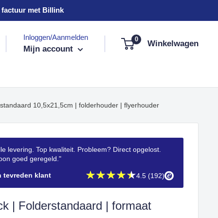
factuur met Billink
Inloggen/Aanmelden
0
Winkelwagen
Mijn account
standaard 10,5x21,5cm | folderhouder | flyerhouder
le levering. Top kwaliteit. Probleem? Direct opgelost.
on goed geregeld."
n tevreden klant
4.5 (192)
ck | Folderstandaard | formaat