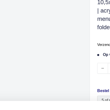
10,5
| acr
menu
fold
Verk
Verzen
Op 
Bestel
5 of
25 o