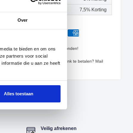
f meer
7,5% Korting
Over
 15:00 besteld is dezelfde dag verzonden!
 media te bieden en om ons
 nu, betaal later met Billink
ze partners voor social
 mogelijkheid om op factuur via Billink te betalen? Mail
nformatie die u aan ze heeft
@displayshop.nl
Alles toestaan
Veilig afrekenen