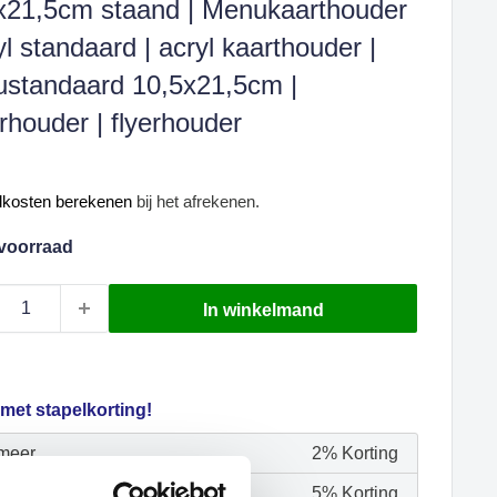
x21,5cm staand | Menukaarthouder
yl standaard | acryl kaarthouder |
standaard 10,5x21,5cm |
erhouder | flyerhouder
oopprijs
dkosten berekenen
bij het afrekenen.
voorraad
In winkelmand
 met stapelkorting!
 meer
2% Korting
f meer
5% Korting