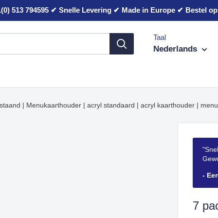
(0) 513 794595 ✔ Snelle Levering ✔ Made in Europe ✔ Bestel op 
Taal
Nederlands
staand | Menukaarthouder | acryl standaard | acryl kaarthouder | menu
"Snel
Gewo
- Ee
7 pa