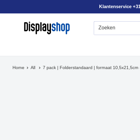
Sla
Klantenservice +31
voorbij
Displayshop.nl
Home
All
7 pack | Folderstandaard | formaat 10,5x21,5cm 