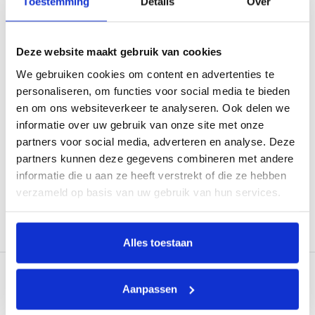
Toestemming
Details
Over
Deze website maakt gebruik van cookies
We gebruiken cookies om content en advertenties te
personaliseren, om functies voor social media te bieden
Wandasbak Met Deksel
Wandasbak Mini RVS met
en om ons websiteverkeer te analyseren. Ook delen we
Buiten
Frontinworp Buiten
informatie over uw gebruik van onze site met onze
Verkoopprijs
€47,95
Zwart
Grijs
RVS
partners voor social media, adverteren en analyse. Deze
partners kunnen deze gegevens combineren met andere
Uitverkocht
Verkoopprijs
Van
€44,95
informatie die u aan ze heeft verstrekt of die ze hebben
Op voorraad
verzameld op basis van uw gebruik van hun services.
Kies opties
Uitverkocht
Alles toestaan
Aanpassen