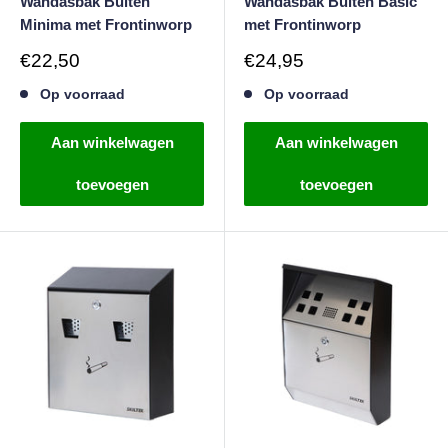
Wandasbak Buiten
Wandasbak Buiten Basic
Minima met Frontinworp
met Frontinworp
Verkoopprijs
Verkoopprijs
€22,50
€24,95
Op voorraad
Op voorraad
Aan winkelwagen
Aan winkelwagen
toevoegen
toevoegen