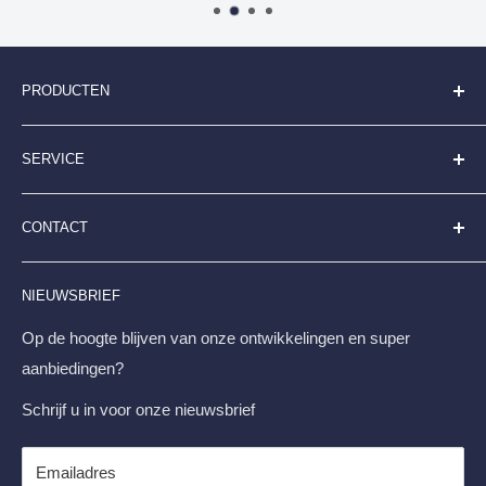
PRODUCTEN
Folderhouders
SERVICE
Kaarthouders
Kliklijsten
Algemene Voorwaarden
CONTACT
Digitale Displays
Betaalmogelijkheden
Stoepborden
Contactpagina en klantenservice
Displayshop.nl
NIEUWSBRIEF
FAQ
Businesspark Friesland-West 43-10 8447 SL Heerenveen
Retourneren & Transportschade
Op de hoogte blijven van onze ontwikkelingen en super
+31 513 - 794 595
aanbiedingen?
Levertijd en Verzendkosten
info@displayshop.nl
Privacybeleid
Schrijf u in voor onze nieuwsbrief
KvK-Nr. 01101444
Servicevoorwaarden
Terugbetalingsbeleid
Emailadres
Btw-nr. NL812547317B01