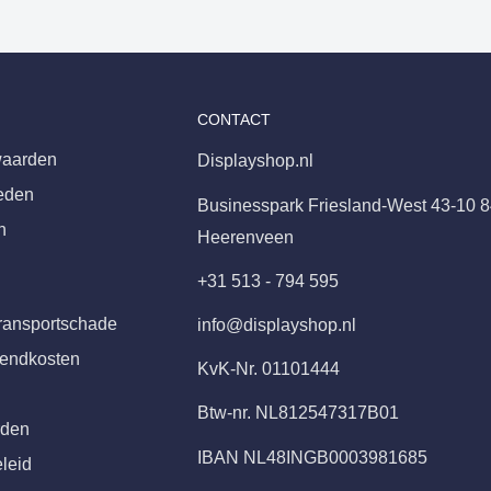
CONTACT
aarden
Displayshop.nl
eden
Businesspark Friesland-West 43-10 
n
Heerenveen
+31 513 - 794 595
ransportschade
info@displayshop.nl
zendkosten
KvK-Nr. 01101444
Btw-nr. NL812547317B01
rden
IBAN NL48INGB0003981685
leid