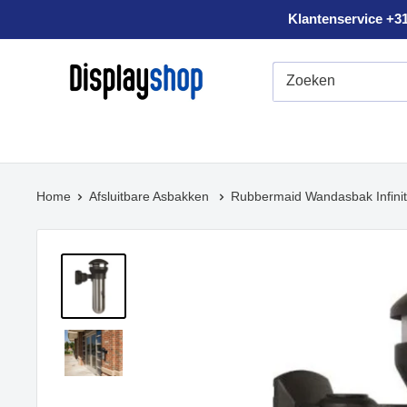
Sla
Klantenservice +31
voorbij
Displayshop.nl
Home
Afsluitbare Asbakken
Rubbermaid Wandasbak Infini