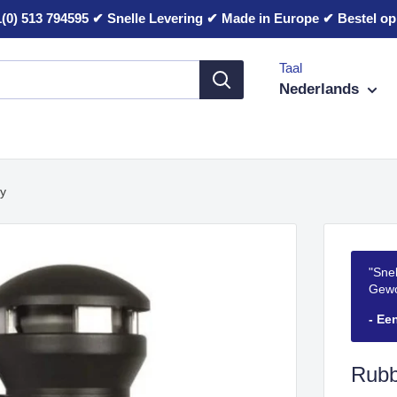
(0) 513 794595 ✔ Snelle Levering ✔ Made in Europe ✔ Bestel op 
Taal
Nederlands
ty
"Snel
Gewo
- Ee
Rubb