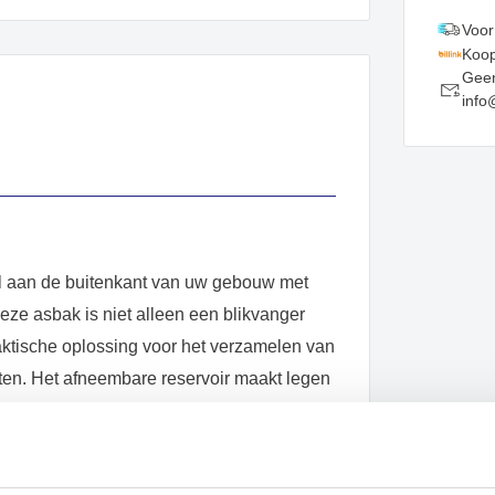
Voor
Koop
Geen
info
jl aan de buitenkant van uw gebouw met
ze asbak is niet alleen een blikvanger
aktische oplossing voor het verzamelen van
tten. Het afneembare reservoir maakt legen
ngslot (slot niet inbegrepen) veiligheid