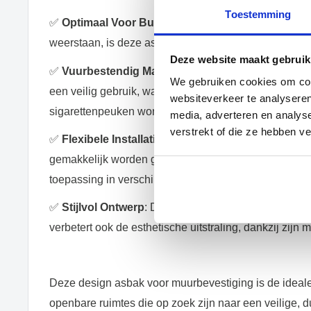
Toestemming
✅
Optimaal Voor Buitengebruik
: Speciaal ontworpe
weerstaan, is deze asbak de perfecte combinatie van 
Deze website maakt gebruik
✅
Vuurbestendig Materiaal
: Gemaakt van vuurbeste
We gebruiken cookies om cont
een veilig gebruik, waardoor het risico op brandgevaa
websiteverkeer te analyseren
sigarettenpeuken wordt geminimaliseerd.
media, adverteren en analys
verstrekt of die ze hebben v
✅
Flexibele Installatie
: Ondanks het ontbreken van 
gemakkelijk worden geïnstalleerd op diverse oppervla
toepassing in verschillende buitenomgevingen.
✅
Stijlvol Ontwerp
: De asbak voegt niet alleen funct
verbetert ook de esthetische uitstraling, dankzij zijn 
Deze design asbak voor muurbevestiging is de ideale 
openbare ruimtes die op zoek zijn naar een veilige, 