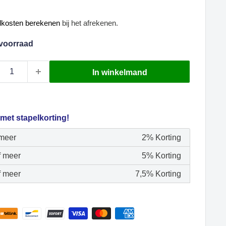
oopprijs
dkosten berekenen
bij het afrekenen.
voorraad
In winkelmand
 met stapelkorting!
 meer
2% Korting
f meer
5% Korting
f meer
7,5% Korting