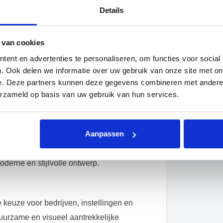
Details
n om de uitdagingen van buitengebruik te
functionaliteit en duurzaamheid.
 van cookies
ndige materialen, deze asbak garandeert
ent en advertenties te personaliseren, om functies voor social
r door niet volledig gedoofde
. Ook delen we informatie over uw gebruik van onze site met on
e. Deze partners kunnen deze gegevens combineren met andere i
erzameld op basis van uw gebruik van hun services.
muurbevestigingsmateriaal, kan de asbak
kken, wat zorgt voor een veelzijdige
Aanpassen
ionaliteit toe aan uw buitenruimte maar
moderne en stijlvolle ontwerp.
keuze voor bedrijven, instellingen en
duurzame en visueel aantrekkelijke