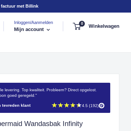
factuur met Billink
Inloggen/Aanmelden
0
Winkelwagen
Mijn account
le levering. Top kwaliteit. Probleem? Direct opgelost.
on goed geregeld."
n tevreden klant
4.5 (192)
ermaid Wandasbak Infinity