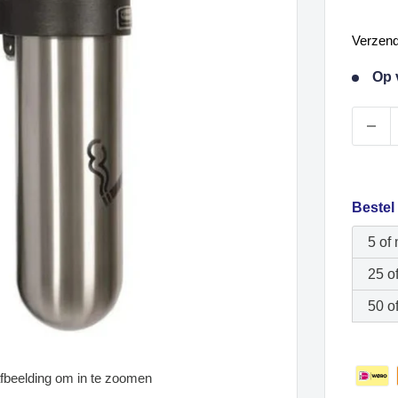
Verk
Verzen
Op 
Bestel
5 of
25 o
50 o
fbeelding om in te zoomen