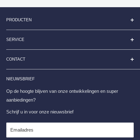
PRODUCTEN
Folderhouders
SERVICE
Kaarthouders
Kliklijsten
Algemene Voorwaarden
CONTACT
Digitale Displays
Betaalmogelijkheden
Stoepborden
Contactpagina en klantenservice
Displayshop.nl
NIEUWSBRIEF
FAQ
Businesspark Friesland-West 43-10 8447 SL Heerenveen
Retourneren & Transportschade
Op de hoogte blijven van onze ontwikkelingen en super
+31 513 - 794 595
aanbiedingen?
Levertijd en Verzendkosten
info@displayshop.nl
Privacybeleid
Schrijf u in voor onze nieuwsbrief
KvK-Nr. 01101444
Servicevoorwaarden
Terugbetalingsbeleid
Emailadres
Btw-nr. NL812547317B01
Blog