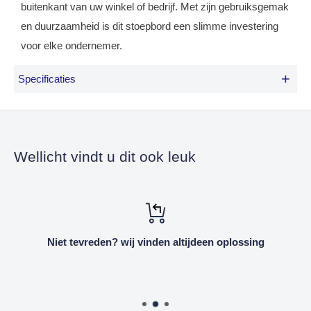
buitenkant van uw winkel of bedrijf. Met zijn gebruiksgemak
en duurzaamheid is dit stoepbord een slimme investering
voor elke ondernemer.
+
Specificaties
Gewicht:
10,7
Kilo
Wellicht vindt u dit ook leuk
Hoogte:
101 cm
Breedte:
57,2 cm
Diepte:
90 cm
Postergrootte:
50 x 70 cm
Niet tevreden? wij vinden altijdeen oplossing
Zichtmaat:
48,2 x 68,2 cm
Anti reflecterende folie:
53 x 73 cm
Voet:
63,4 x 90 cm