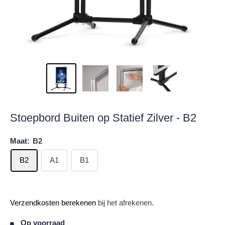
Stoepbord Buiten op Statief Zilver - B2
Maat:
B2
B2
A1
B1
Verkoopprijs
Verzendkosten berekenen
bij het afrekenen.
Op voorraad