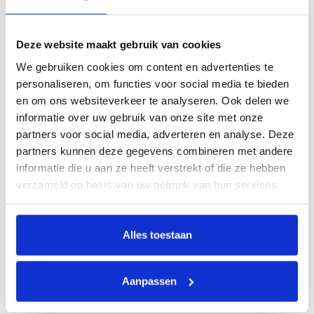
Deze website maakt gebruik van cookies
✅
Robuuste Poedercoating
: De stevige voet van het bord
is voorzien van een hoogwaardige poedercoating, die
We gebruiken cookies om content en advertenties te
personaliseren, om functies voor social media te bieden
bescherming biedt tegen roest en corrosie.
en om ons websiteverkeer te analyseren. Ook delen we
✅
Makkelijk te Verwisselen Boodschappen
: Voorzien
informatie over uw gebruik van onze site met onze
van een gebruiksvriendelijk kliksysteem, waarmee u snel
partners voor social media, adverteren en analyse. Deze
partners kunnen deze gegevens combineren met andere
en eenvoudig uw posters kunt vervangen.
informatie die u aan ze heeft verstrekt of die ze hebben
✅
Duurzame Aluminium Kliklijsten
: De 40 mm dikke
verzameld op basis van uw gebruik van hun services.
aluminium lijsten zijn in verstek gezaagd en hebben
afgeronde hoeken, wat zorgt voor zowel veiligheid als
Alles toestaan
duurzaamheid.
✅
Waterdichte Eigenschappen
: Uitgerust met een
Aanpassen
waterdichte schuimstrip en transparante panelen om uw
boodschap te beschermen tegen water en wind.