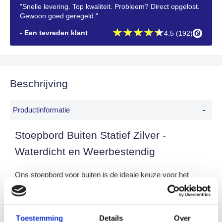
"Snelle levering. Top kwaliteit. Probleem? Direct opgelost.
Gewoon goed geregeld."
- Een tevreden klant
4.5 (192)
Beschrijving
-
Productinformatie
Stoepbord Buiten Statief Zilver -
Waterdicht en Weerbestendig
Ons stoepbord voor buiten is de ideale keuze voor het
weergeven van reclameposters of andere informatie
buitenshuis. Dit stoepbord combineert functionaliteit en
duurzaamheid, waardoor het perfect is voor elk soort weer.
Toestemming
Details
Over