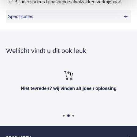
✅ Bij accessoires bijpassende afvalzakken verkrijgbaar!
+
Specificaties
Formaat
B 370mm D 340mm H 596mm
Kleur
Mat RVS
Wellicht vindt u dit ook leuk
Netto gewicht (kg)
4.2
Niet tevreden? wij vinden altijdeen oplossing
Bruto gewicht (kg)
6.48
Verpakking
Diepte
410mm
Breedte
410mm