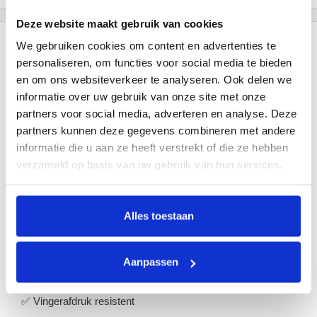
Deze website maakt gebruik van cookies
We gebruiken cookies om content en advertenties te
Beschrijving
personaliseren, om functies voor social media te bieden
en om ons websiteverkeer te analyseren. Ook delen we
-
Productinformatie
informatie over uw gebruik van onze site met onze
partners voor social media, adverteren en analyse. Deze
EKO Ronde Prullenbak 50 Liter
partners kunnen deze gegevens combineren met andere
informatie die u aan ze heeft verstrekt of die ze hebben
Stijlvolle open top afvalbak van geborsteld RVS met
verzameld op basis van uw gebruik van hun services.
fingerprint proof coating. Voorzien van een ruime opening,
handige handvatten en een kunststof onderzijde die de
vloer beschermd. De basis beschikt over een opening om
Alles toestaan
de afvalzak te klemmen. De top heeft een kunststof
binnenring die hygiënisch aansluit op de afvalzak/-bak.
Aanpassen
✅ Inhoud 50 liter
✅ Vingerafdruk resistent