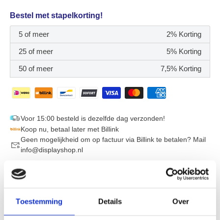
Bestel met stapelkorting!
5 of meer
2% Korting
25 of meer
5% Korting
50 of meer
7,5% Korting
Voor 15:00 besteld is dezelfde dag verzonden!
Koop nu, betaal later met Billink
Geen mogelijkheid om op factuur via Billink te betalen? Mail
info@displayshop.nl
"Snelle levering. Top kwaliteit. Probleem? Direct opgelost.
Gewoon goed geregeld."
Toestemming
Details
Over
- Een tevreden klant
4.5 (192)