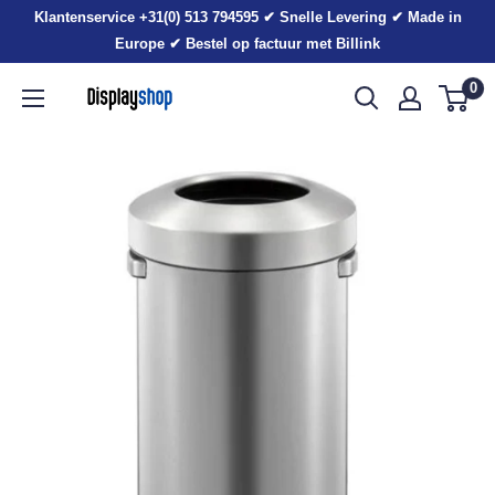
Sla
Klantenservice +31(0) 513 794595 ✔ Snelle Levering ✔ Made in
voorbij
Europe ✔ Bestel op factuur met Billink
0
Displayshop.nl