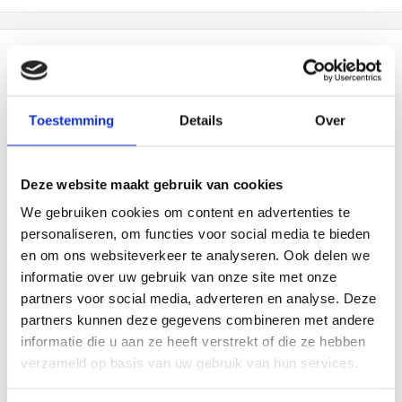
Beschrijving
-
Productinformatie
Toestemming
Details
Over
Mirage Plus Sensor Recycler 30+15+15
LTR - EKO
Deze website maakt gebruik van cookies
We gebruiken cookies om content en advertenties te
Een stijlvolle sensor afvalbak voor afvalscheiding van
personaliseren, om functies voor social media te bieden
geborsteld RVS voorzien van fingerprint proof coating. Een
en om ons websiteverkeer te analyseren. Ook delen we
informatie over uw gebruik van onze site met onze
ideaal gestapeld ontwerp afvalscheider voor optimale
partners voor social media, adverteren en analyse. Deze
ruimtebesparing. Het deksel geeft toegang tot een ruim
partners kunnen deze gegevens combineren met andere
compartiment met kunststof binnenemmer van 30 liter en
informatie die u aan ze heeft verstrekt of die ze hebben
daarnaast een compartiment met binnenemmer van 15 liter.
verzameld op basis van uw gebruik van hun services.
Hieronder zit een compartiment met binnenemmer van 15