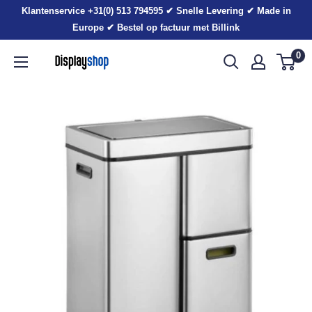
Sla
Klantenservice +31(0) 513 794595 ✔ Snelle Levering ✔ Made in
voorbij
Europe ✔ Bestel op factuur met Billink
0
Displayshop.nl