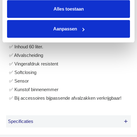
liter, dat gemakkelijk toegankelijk is door de uittrekbare
Alles toestaan
lade. Het sensormechanisme zorgt voor een hygiënisch
gebruik en sluit het deksel geruisloos. Door het afneembare
deksel zijn de afvalzakken eenvoudig te wisselen. Werkt op
Aanpassen
6 AA batterijen (niet inbegrepen).
✅ Inhoud 60 liter.
✅ Afvalscheiding
✅ Vingerafdruk resistent
✅ Softclosing
✅ Sensor
✅ Kunstof binnenemmer
✅ Bij accessoires bijpassende afvalzakken verkrijgbaar!
+
Specificaties