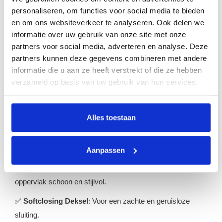
pedaalemmer, met zijn rechthoekige design en extra breed
personaliseren, om functies voor social media te bieden
en om ons websiteverkeer te analyseren. Ook delen we
pedaal, combineert een strakke uitstraling met praktische
informatie over uw gebruik van onze site met onze
functionaliteit. Voorzien van een gedempt deksel en een
partners voor social media, adverteren en analyse. Deze
ruimte voor een carbonfilter, biedt het een effectieve
partners kunnen deze gegevens combineren met andere
oplossing tegen geurtjes en is het ideaal voor elk modern
informatie die u aan ze heeft verstrekt of die ze hebben
interieur.
verzameld op basis van uw gebruik van hun services.
✅
Grote Capaciteit
: Ideaal voor grotere ruimtes of
Alles toestaan
gezinnen, met een inhoud van 50 liter.
✅
Zakhouder
: Houdt de afvalzak netjes op zijn plaats.
Aanpassen
✅
Vingerafdrukbestendig
: Voorkomt vlekken en houdt het
oppervlak schoon en stijlvol.
✅
Softclosing Deksel
: Voor een zachte en geruisloze
sluiting.