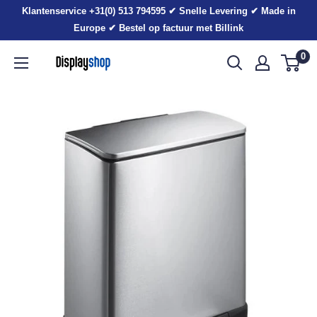
Sla
Klantenservice +31(0) 513 794595 ✔ Snelle Levering ✔ Made in
voorbij
Europe ✔ Bestel op factuur met Billink
0
Displayshop.nl