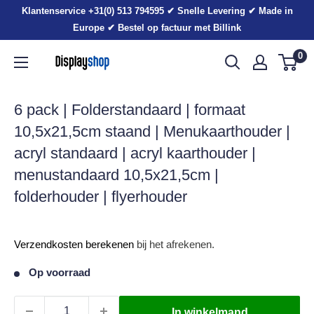
Sla
Klantenservice +31(0) 513 794595 ✔ Snelle Levering ✔ Made in
voorbij
Europe ✔ Bestel op factuur met Billink
0
Displayshop.nl
6 pack | Folderstandaard | formaat
10,5x21,5cm staand | Menukaarthouder |
acryl standaard | acryl kaarthouder |
menustandaard 10,5x21,5cm |
folderhouder | flyerhouder
Verkoopprijs
Verzendkosten berekenen
bij het afrekenen.
Op voorraad
In winkelmand