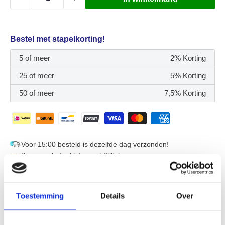
Bestel met stapelkorting!
5 of meer
2% Korting
25 of meer
5% Korting
50 of meer
7,5% Korting
Voor 15:00 besteld is dezelfde dag verzonden!
Koop nu, betaal later met Billink
Geen mogelijkheid om op factuur via Billink te betalen? Mail
info@displayshop.nl
Toestemming
Details
Over
"Snelle levering. Top kwaliteit. Probleem? Direct opgelost.
Gewoon goed geregeld."