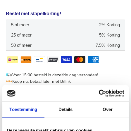
Bestel met stapelkorting!
5 of meer
2% Korting
25 of meer
5% Korting
50 of meer
7,5% Korting
Voor 15:00 besteld is dezelfde dag verzonden!
Koop nu, betaal later met Billink
Geen mogelijkheid om op factuur via Billink te betalen? Mail
info@displayshop.nl
Toestemming
Details
Over
"Snelle levering. Top kwaliteit. Probleem? Direct opgelost.
Gewoon goed geregeld."
- Een tevreden klant
4.5 (192)
Deze website maakt gebruik van cookies