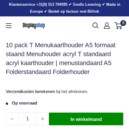
Sla
Klantenservice +31(0) 513 794595 ✔ Snelle Levering ✔ Made in
voorbij
Europe ✔ Bestel op factuur met Billink
0
Displayshop.nl
10 pack T Menukaarthouder A5 formaat
staand Menuhouder acryl T standaard
acryl kaarthouder | menustandaard A5
Folderstandaard Folderhouder
Verkoopprijs
Verzendkosten berekenen
bij het afrekenen.
Op voorraad
In winkelmand