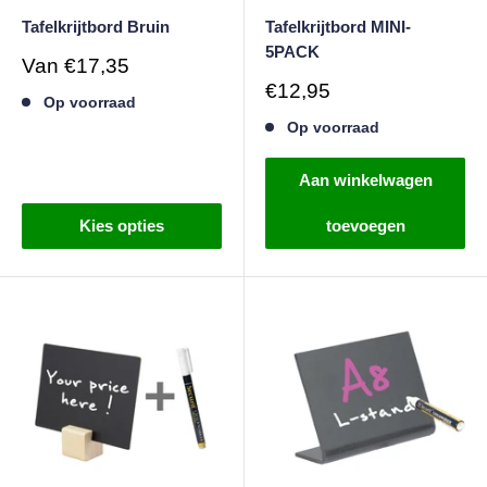
Tafelkrijtbord Bruin
Tafelkrijtbord MINI-
5PACK
Verkoopprijs
Van
€17,35
Verkoopprijs
€12,95
Op voorraad
Op voorraad
Aan winkelwagen
Kies opties
toevoegen