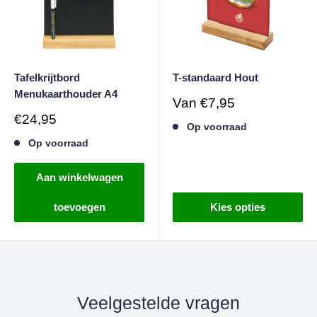
Tafelkrijtbord
T-standaard Hout
Menukaarthouder A4
Verkoopprijs
Van
€7,95
Verkoopprijs
€24,95
Op voorraad
Op voorraad
Aan winkelwagen
toevoegen
Kies opties
Veelgestelde vragen