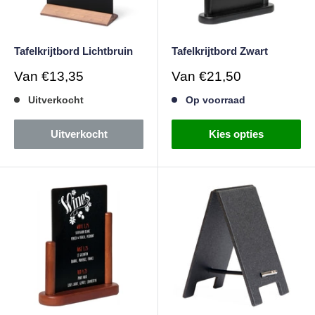
Tafelkrijtbord Lichtbruin
Tafelkrijtbord Zwart
Verkoopprijs
Verkoopprijs
Van
€13,35
Van
€21,50
Uitverkocht
Op voorraad
Uitverkocht
Kies opties