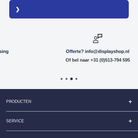
Offerte? info@displayshop.nl
Of bel naar +31 (0)513-794 595
PRODUCTEN
Folderhouders
SERVICE
Kaarthouders
Kliklijsten
Algemene Voorwaarden