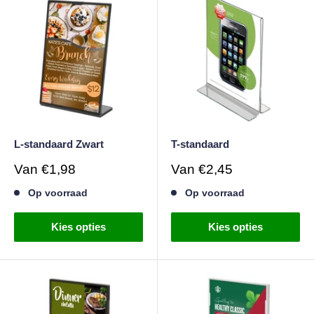
L-standaard Zwart
T-standaard
Verkoopprijs
Verkoopprijs
Van
€1,98
Van
€2,45
Op voorraad
Op voorraad
Kies opties
Kies opties