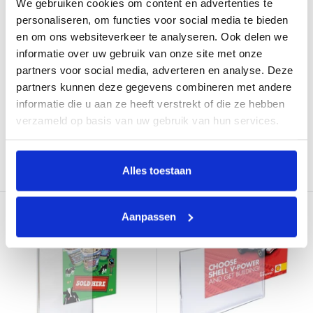
We gebruiken cookies om content en advertenties te
personaliseren, om functies voor social media te bieden
Kaarthouder A4 Liggend
Kaarthouder A4 Liggend
en om ons websiteverkeer te analyseren. Ook delen we
met Gaatjes
informatie over uw gebruik van onze site met onze
Verkoopprijs
€6,20
partners voor social media, adverteren en analyse. Deze
Verkoopprijs
€7,25
Op voorraad
partners kunnen deze gegevens combineren met andere
Op voorraad
informatie die u aan ze heeft verstrekt of die ze hebben
verzameld op basis van uw gebruik van hun services.
Aan winkelwagen
Aan winkelwagen
toevoegen
toevoegen
Alles toestaan
Aanpassen