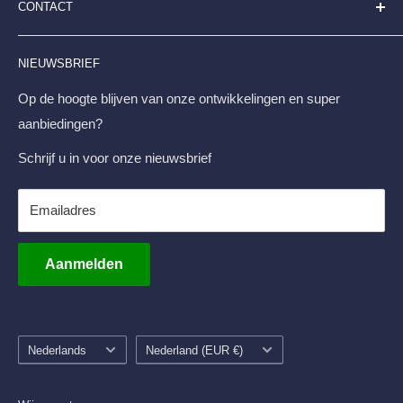
CONTACT
Digitale Displays
Betaalmogelijkheden
Stoepborden
Contactpagina en klantenservice
Displayshop.nl
NIEUWSBRIEF
FAQ
Businesspark Friesland-West 43-10 8447 SL Heerenveen
Retourneren & Transportschade
Op de hoogte blijven van onze ontwikkelingen en super
+31 513 - 794 595
aanbiedingen?
Levertijd en Verzendkosten
info@displayshop.nl
Privacybeleid
Schrijf u in voor onze nieuwsbrief
KvK-Nr. 01101444
Servicevoorwaarden
Terugbetalingsbeleid
Emailadres
Btw-nr. NL812547317B01
Blog
IBAN NL48INGB0003981685
Aanmelden
Taal
Land/regio
Nederlands
Nederland (EUR €)