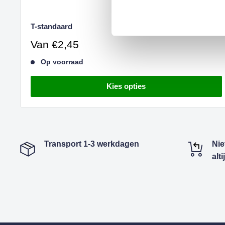
T-standaard
Verkoopprijs
Van
€2,45
Op voorraad
Kies opties
Transport 1-3 werkdagen
Nie
alt