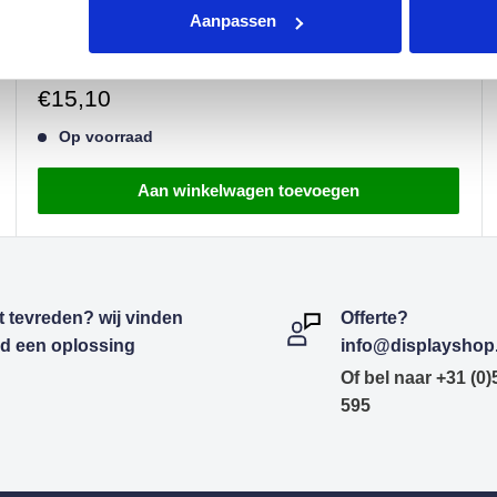
Aanpassen
Tafelkrijtbord L-Standaard A8 - 5PACK
Verkoopprijs
€15,10
Op voorraad
Aan winkelwagen toevoegen
t tevreden? wij vinden
Offerte?
ijd een oplossing
info@displayshop.
Of bel naar +31 (0
595