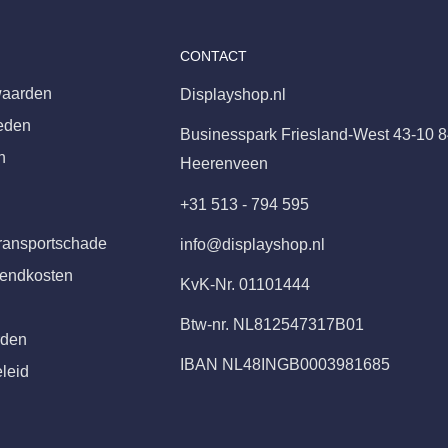
CONTACT
aarden
Displayshop.nl
eden
Businesspark Friesland-West 43-10 
n
Heerenveen
+31 513 - 794 595
ransportschade
info@displayshop.nl
zendkosten
KvK-Nr. 01101444
Btw-nr. NL812547317B01
rden
IBAN NL48INGB0003981685
leid